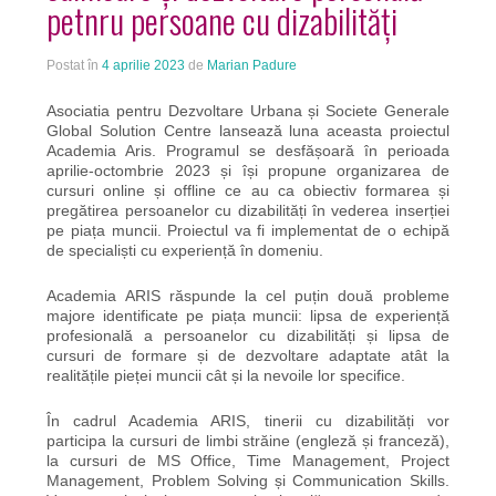
petnru persoane cu dizabilități
Postat în
4 aprilie 2023
de
Marian Padure
Asociatia pentru Dezvoltare Urbana și Societe Generale
Global Solution Centre lansează luna aceasta proiectul
Academia Aris. Programul se desfășoară în perioada
aprilie-octombrie 2023 și își propune organizarea de
cursuri online și offline ce au ca obiectiv formarea și
pregătirea persoanelor cu dizabilități în vederea inserției
pe piața muncii. Proiectul va fi implementat de o echipă
de specialiști cu experiență în domeniu.
Academia ARIS răspunde la cel puțin două probleme
majore identificate pe piața muncii: lipsa de experiență
profesională a persoanelor cu dizabilități și lipsa de
cursuri de formare și de dezvoltare adaptate atât la
realitățile pieței muncii cât și la nevoile lor specifice.
În cadrul Academia ARIS, tinerii cu dizabilități vor
participa la cursuri de limbi străine (engleză și franceză),
la cursuri de MS Office, Time Management, Project
Management, Problem Solving și Communication Skills.