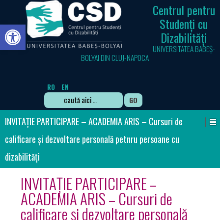
Centrul pentru
Studenți cu
Deschide bara de unelte
Dizabilități
UNIVERSITATEA BABEȘ-
BOLYAI DIN CLUJ-NAPOCA
RO
EN
Search
for:
INVITAȚIE PARTICIPARE – ACADEMIA ARIS – Cursuri de
calificare și dezvoltare personală petnru persoane cu
dizabilități
INVITAȚIE PARTICIPARE –
ACADEMIA ARIS – Cursuri de
calificare și dezvoltare personală