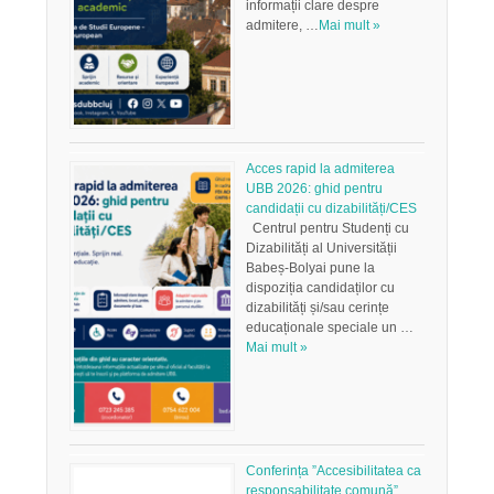
informații clare despre
admitere, …
Mai mult »
Acces rapid la admiterea
UBB 2026: ghid pentru
candidații cu dizabilități/CES
Centrul pentru Studenți cu
Dizabilități al Universității
Babeș-Bolyai pune la
dispoziția candidaților cu
dizabilități și/sau cerințe
educaționale speciale un …
Mai mult »
Conferința ”Accesibilitatea ca
responsabilitate comună”