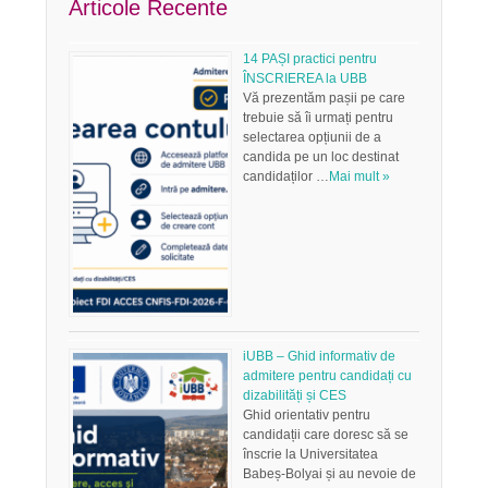
Articole Recente
14 PAȘI practici pentru
ÎNSCRIEREA la UBB
Vă prezentăm pașii pe care
trebuie să îi urmați pentru
selectarea opțiunii de a
candida pe un loc destinat
candidaților …
Mai mult »
iUBB – Ghid informativ de
admitere pentru candidați cu
dizabilități și CES
Ghid orientativ pentru
candidații care doresc să se
înscrie la Universitatea
Babeș-Bolyai și au nevoie de