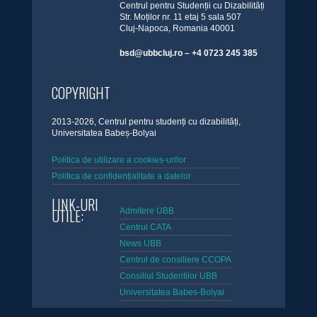
Centrul pentru Studenții cu Dizabilități
Str. Moților nr. 11 etaj 5 sala 507
Cluj-Napoca, Romania 40001
bsd@ubbcluj.ro – +4 0723 245 385
COPYRIGHT
2013-2026, Centrul pentru studenți cu dizabilități,
Universitatea Babeș-Bolyai
Politica de utilizare a cookies-urilor
Politica de confidențialitate a datelor
LINK-URI
UTILE:
Admitere UBB
Centrul CATA
News UBB
Centrul de consiliere CCOPA
Consiliul Studentilor UBB
Universitatea Babes-Bolyai