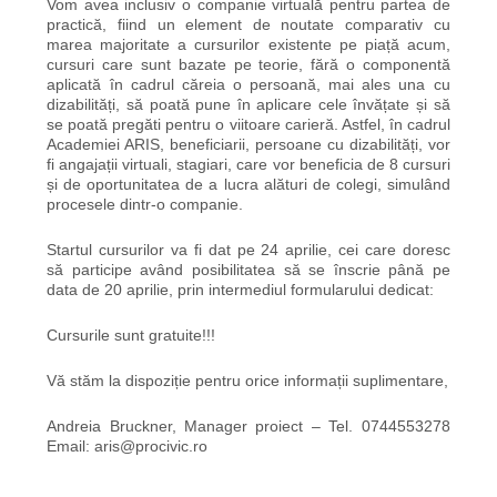
Vom avea inclusiv o companie virtuală pentru partea de
practică, fiind un element de noutate comparativ cu
marea majoritate a cursurilor existente pe piață acum,
cursuri care sunt bazate pe teorie, fără o componentă
aplicată în cadrul căreia o persoană, mai ales una cu
dizabilități, să poată pune în aplicare cele învățate și să
se poată pregăti pentru o viitoare carieră. Astfel, în cadrul
Academiei ARIS, beneficiarii, persoane cu dizabilități, vor
fi angajații virtuali, stagiari, care vor beneficia de 8 cursuri
și de oportunitatea de a lucra alături de colegi, simulând
procesele dintr-o companie.
Startul cursurilor va fi dat pe 24 aprilie, cei care doresc
să participe având posibilitatea să se înscrie până pe
data de 20 aprilie, prin intermediul formularului dedicat:
Cursurile sunt gratuite!!!
Vă stăm la dispoziție pentru orice informații suplimentare,
Andreia Bruckner, Manager proiect – Tel. 0744553278
Email: aris@procivic.ro