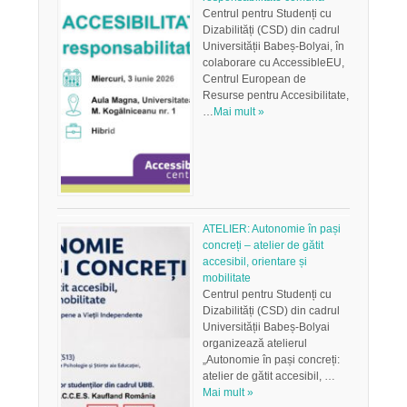
Centrul pentru Studenți cu
Dizabilități (CSD) din cadrul
Universității Babeș-Bolyai, în
colaborare cu AccessibleEU,
Centrul European de
Resurse pentru Accesibilitate,
…
Mai mult »
ATELIER: Autonomie în pași
concreți – atelier de gătit
accesibil, orientare și
mobilitate
Centrul pentru Studenți cu
Dizabilități (CSD) din cadrul
Universității Babeș-Bolyai
organizează atelierul
„Autonomie în pași concreți:
atelier de gătit accesibil, …
Mai mult »