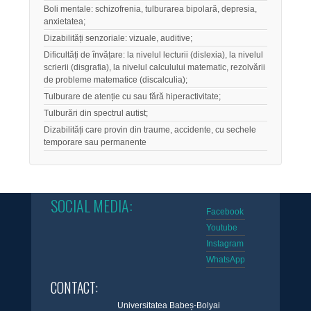
Boli mentale: schizofrenia, tulburarea bipolară, depresia,
anxietatea;
Dizabilități senzoriale: vizuale, auditive;
Dificultăți de învățare: la nivelul lecturii (dislexia), la nivelul
scrierii (disgrafia), la nivelul calculului matematic, rezolvării
de probleme matematice (discalculia);
Tulburare de atenție cu sau fără hiperactivitate;
Tulburări din spectrul autist;
Dizabilități care provin din traume, accidente, cu sechele
temporare sau permanente
SOCIAL MEDIA:
Facebook
Youtube
Instagram
WhatsApp
CONTACT:
Universitatea Babeș-Bolyai