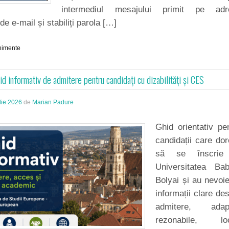
intermediul mesajului primit pe adr
de e-mail și stabiliți parola […]
nimente
d informativ de admitere pentru candidați cu dizabilități și CES
lie 2026
de
Marian Padure
Ghid orientativ pe
candidații care do
să se înscrie
Universitatea Bab
Bolyai și au nevoi
informații clare de
admitere, adapt
rezonabile, loc