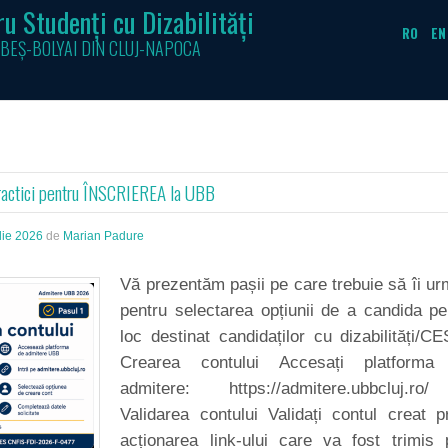
u Studenți cu Dizabilități
RO
EN
BEȘ-BOLYAI DIN CLUJ-NAPOCA
ractici pentru ÎNSCRIEREA la UBB
lie 2026
de
Marian Padure
Vă prezentăm pașii pe care trebuie să îi ur
pentru selectarea opțiunii de a candida p
loc destinat candidaților cu dizabilități/
Crearea contului Accesați platforma
admitere: https://admitere.ubbcluj.
Validarea contului Validați contul creat p
acționarea link-ului care va fost trimis 