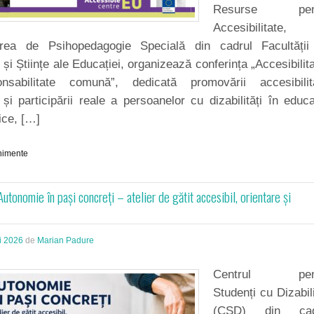
Resurse pen
Accesibilitate,
area de Psihopedagogie Specială din cadrul Facultății
 și Științe ale Educației, organizează conferința „Accesibilit
sabilitate comună”, dedicată promovării accesibilităț
i și participării reale a persoanelor cu dizabilități în educa
lice, […]
nimente
utonomie în pași concreți – atelier de gătit accesibil, orientare și
i 2026
de
Marian Padure
Centrul pen
Studenți cu Dizabili
(CSD) din cad