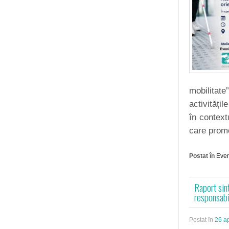
mobilitat
activități
în context
care prom
Postat în
Eve
Raport sin
responsabil
Postat în
26 ap