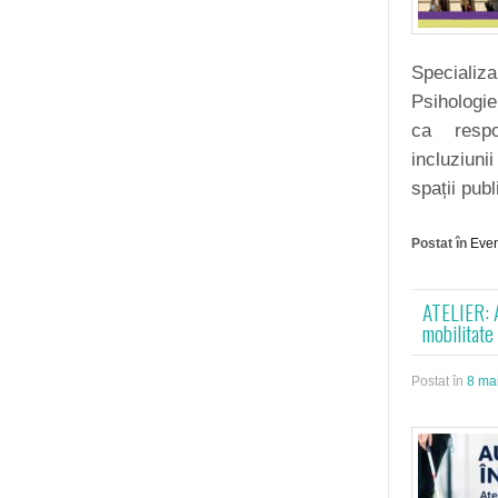
Specializ
Psihologie
ca respon
incluziuni
spații pub
Postat în
Eve
ATELIER: A
mobilitate
Postat în
8 ma