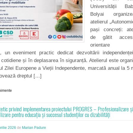
Universității Bab
Bolyai organize
atelierul „Autonomi
pași concreți: ate
de gătit accesib
orientare 
e”, un eveniment practic dedicat dezvoltării independențe
le cotidiene și în deplasarea în siguranță. Atelierul este organ
ul Zilei Europene a Vieții Independente, marcată anual la 5 
ovează dreptul […]
nimente
tetic privind implementarea proiectului PROGRES – Profesionalizare ș
izare pentru educația și succesul studenților cu dizabilități
rilie 2026
de
Marian Padure