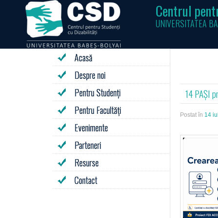
Centrul pentr
UNIVERSITATEA BA
Acasă
Despre noi
Pentru Studenți
14 PAȘI p
Pentru Facultăți
Postat în
14 iu
Evenimente
Parteneri
Resurse
Contact