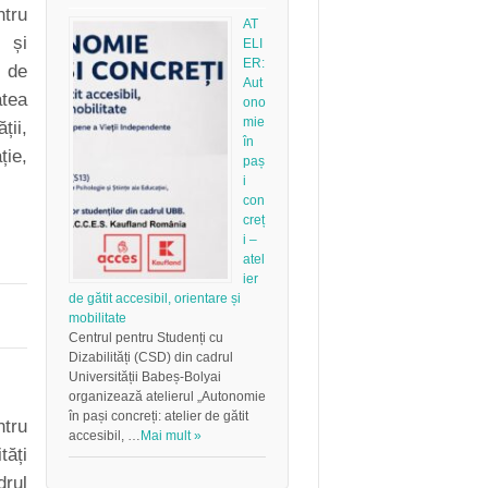
tru
AT
 și
ELI
ER:
 de
Aut
atea
ono
mie
ii,
în
ție,
paș
i
con
creț
i –
atel
ier
de gătit accesibil, orientare și
mobilitate
Centrul pentru Studenți cu
Dizabilități (CSD) din cadrul
Universității Babeș-Bolyai
organizează atelierul „Autonomie
în pași concreți: atelier de gătit
tru
accesibil, …
Mai mult »
tăți
rul