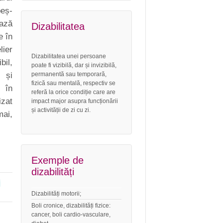
eș-
ază
Dizabilitatea
e în
lier
Dizabilitatea unei persoane
il,
poate fi vizibilă, dar și invizibilă,
permanentă sau temporară,
și
fizică sau mentală, respectiv se
i în
referă la orice condiție care are
izat
impact major asupra funcționării
și activității de zi cu zi.
mai,
Exemple de
dizabilități
i
Dizabilități motorii;
Boli cronice, dizabilități fizice:
cancer, boli cardio-vasculare,