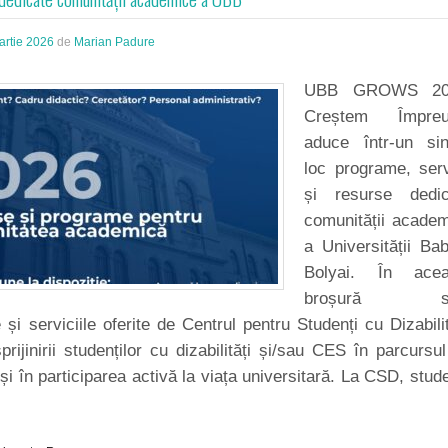
artie 2026
de
Marian Padure
UBB GROWS 20
Creștem Împreu
aduce într-un sin
loc programe, serv
și resurse dedic
comunității acade
a Universității Ba
Bolyai. În acea
broșură su
 și serviciile oferite de Centrul pentru Studenți cu Dizabilit
prijinirii studenților cu dizabilități și/sau CES în parcursul
i în participarea activă la viața universitară. La CSD, stude