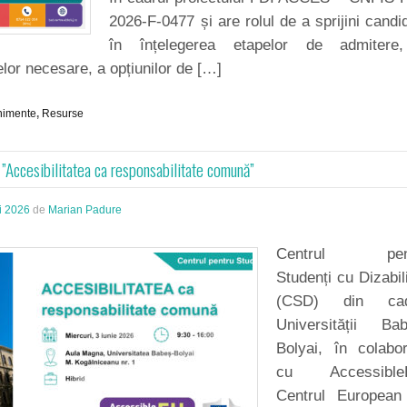
2026-F-0477 și are rolul de a sprijini candid
în înțelegerea etapelor de admitere
or necesare, a opțiunilor de […]
nimente
,
Resurse
 ”Accesibilitatea ca responsabilitate comună”
i 2026
de
Marian Padure
Centrul pen
Studenți cu Dizabili
(CSD) din cad
Universității Bab
Bolyai, în colabo
cu Accessible
Centrul European