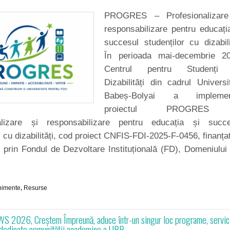
PROGRES – Profesionalizare
responsabilizare pentru educați
succesul studenților cu dizabili
În perioada mai-decembrie 20
Centrul pentru Studenți
Dizabilități din cadrul Universit
Babeș-Bolyai a implemen
proiectul PROGRES
alizare și responsabilizare pentru educația și succe
r cu dizabilități, cod proiect CNFIS-FDI-2025-F-0456, finanța
prin Fondul de Dezvoltare Instituțională (FD), Domeniului
nimente
,
Resurse
 2026, Creștem Împreună, aduce într-un singur loc programe, servic
 dedicate comunității academice a UBB