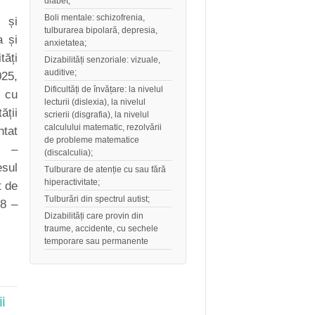
diabet,
Boli mentale: schizofrenia,
 și
tulburarea bipolară, depresia,
a și
anxietatea;
tăți
Dizabilități senzoriale: vizuale,
auditive;
25,
Dificultăți de învățare: la nivelul
 cu
lecturii (dislexia), la nivelul
ății
scrierii (disgrafia), la nivelul
calculului matematic, rezolvării
tat
de probleme matematice
 –
(discalculia);
sul
Tulburare de atenție cu sau fără
hiperactivitate;
t de
Tulburări din spectrul autist;
 8 –
Dizabilități care provin din
traume, accidente, cu sechele
temporare sau permanente
ii