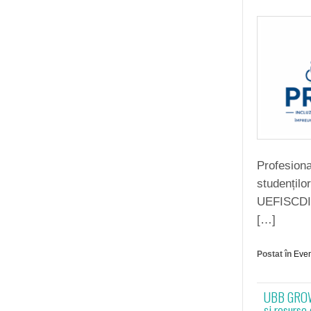
Profesion
studențilo
UEFISCDI 
[…]
Postat în
Eve
UBB GROWS
și resurse