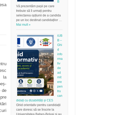
B
esa
Vă prezentăm pașii pe care
trebuie să îi urmați pentru
selectarea opțiunii de a candida
pe un loc destinat candidaților …
Mai mult »
iUB
B –
Ghi
d
info
rma
ntru
tiv
de
resc
ad
 la
mit
ere
eș-
pen
e de
tru
can
spre
didați cu dizabilități și CES
ări
Ghid orientativ pentru candidații
care doresc să se înscrie la
uri
Universitatea Babeș-Bolyai și au