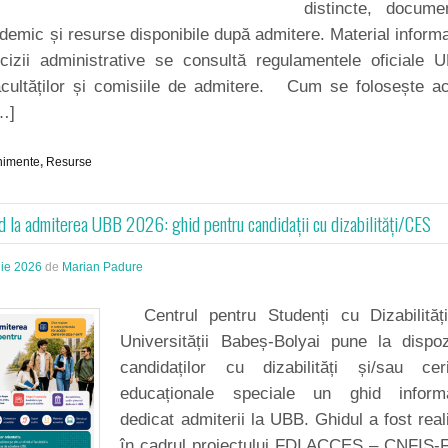
distincte, docume
ademic și resurse disponibile după admitere. Material informa
cizii administrative se consultă regulamentele oficiale 
facultăților și comisiile de admitere. Cum se folosește a
…]
nimente
,
Resurse
d la admiterea UBB 2026: ghid pentru candidații cu dizabilități/CES
lie 2026
de
Marian Padure
Centrul pentru Studenți cu Dizabilități
Universității Babeș-Bolyai pune la dispoz
candidaților cu dizabilități și/sau cer
educaționale speciale un ghid informa
dedicat admiterii la UBB. Ghidul a fost real
în cadrul proiectului FDI ACCES – CNFIS-