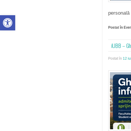
personală 
Deschide bara de unelte
Postat în
Eve
iUBB – Ghi
Postat în
12 iu