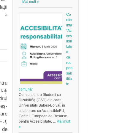
…
Mai mult »
ații
, a
Co
nfer
ința
”Ac
ces
ibili
tate
a
ca
res
pon
sab
ilita
tru
te
comună”
tăți
Centrul pentru Studenți cu
rul
Dizabilități (CSD) din cadrul
eș-
Universității Babeș-Bolyai, în
colaborare cu AccessibleEU,
rare
Centrul European de Resurse
EU,
pentru Accesibilitate, …
Mai mult
»
 de