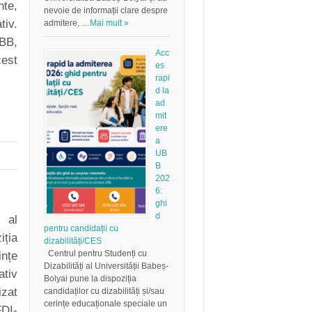
nte,
nevoie de informații clare despre
tiv.
admitere, …
Mai mult »
UBB,
Acc
cest
es
rapi
d la
ad
mit
ere
a
UB
B
202
6:
ghi
d
 al
pentru candidații cu
iția
dizabilități/CES
Centrul pentru Studenți cu
ințe
Dizabilități al Universității Babeș-
tiv
Bolyai pune la dispoziția
izat
candidaților cu dizabilități și/sau
cerințe educaționale speciale un
FDI-