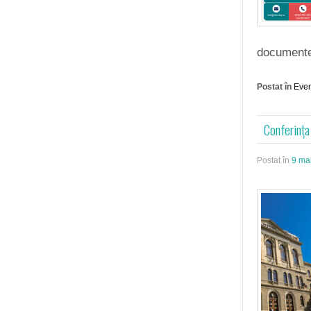
documentel
Postat în
Eve
Conferința
Postat în
9 ma