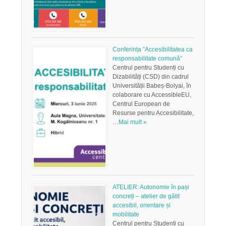
Conferința ”Accesibilitatea ca
responsabilitate comună”
Centrul pentru Studenți cu
Dizabilități (CSD) din cadrul
Universității Babeș-Bolyai, în
colaborare cu AccessibleEU,
Centrul European de
Resurse pentru Accesibilitate,
…
Mai mult »
ATELIER: Autonomie în pași
concreți – atelier de gătit
accesibil, orientare și
mobilitate
Centrul pentru Studenți cu