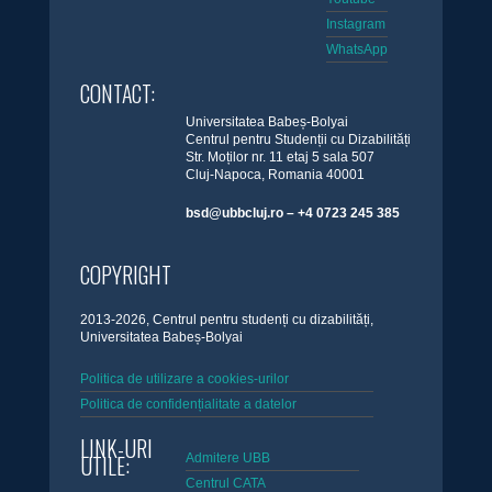
Instagram
WhatsApp
CONTACT:
Universitatea Babeș-Bolyai
Centrul pentru Studenții cu Dizabilități
Str. Moților nr. 11 etaj 5 sala 507
Cluj-Napoca, Romania 40001
bsd@ubbcluj.ro – +4 0723 245 385
COPYRIGHT
2013-2026, Centrul pentru studenți cu dizabilități,
Universitatea Babeș-Bolyai
Politica de utilizare a cookies-urilor
Politica de confidențialitate a datelor
LINK-URI
UTILE:
Admitere UBB
Centrul CATA