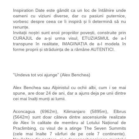
Inspiration Date este gândit ca un loc de întâlnire unde
oameni cu viziuni diverse, dar cu pasiuni puternice,
vorbesc despre ceea ce îi inspiră și îi determină să nu
renunțe.
Invitații noștri sunt eroii propriilor povești, construite prin
CURAJUL de a-și urma visul, ETUZIASMUL de a-l
transpune în realitate, IMAGINAȚIA de a-l modela în
forme proprii și străduința de a rămâne AUTENTICI.
“Undeva tot voi ajunge” (Alex Benchea)
Alex Benchea sau Alpinistul cu ochii albi, cum i se mai
spune, are doar 24 de ani, dar a ajuns deja pe unii dintre
cei mai înalți munți ai lumii.
Aconcagua (6962m), Kilimanjaro (5895m), Elbrus
(5642m) sunt doar câteva dintre ascensiunile realizate
de Alex în calitate de membru al Lotului Național de
Praclimbing, cu visul de a atinge The Seven Summits
(cele mai înalte 7 vârfuri de pe cele 7 continente).