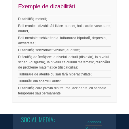
Exemple de dizabilități
Dizabilități motorii;
Boli cronice, dizabilități fizice: cancer, boli cardio-vasculare,
diabet,
Boli mentale: schizofrenia, tulburarea bipolară, depresia,
anxietatea;
Dizabilități senzoriale: vizuale, auditive;
Dificultăți de învățare: la nivelul lecturii (dislexia), la nivelul
scrierii (disgrafia), la nivelul calculului matematic, rezolvării
de probleme matematice (discalculia);
Tulburare de atenție cu sau fără hiperactivitate;
Tulburări din spectrul autist;
Dizabilități care provin din traume, accidente, cu sechele
temporare sau permanente
SOCIAL MEDIA:
Facebook
Youtube