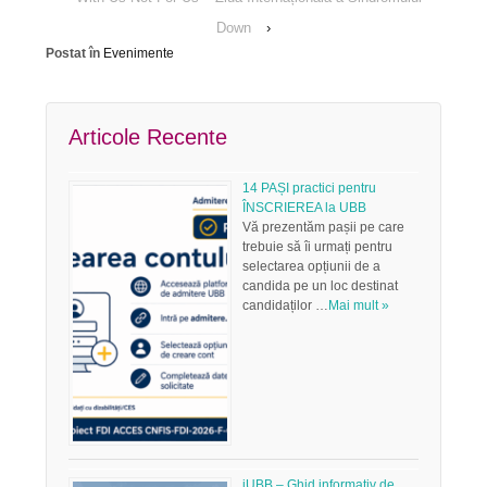
Down
›
Postat în
Evenimente
Articole Recente
14 PAȘI practici pentru
ÎNSCRIEREA la UBB
Vă prezentăm pașii pe care
trebuie să îi urmați pentru
selectarea opțiunii de a
candida pe un loc destinat
candidaților …
Mai mult »
iUBB – Ghid informativ de