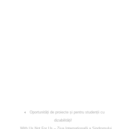
‹
Oportunități de proiecte și pentru studenții cu
dizabilități!
With Us Not For Us – Ziua Internațională a Sindromului