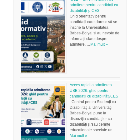
admitere pentru candidați cu
dizabilități și CES
Ghid orientativ pentru
candidații care doresc să se
înscrie la Universitatea
Babeș-Bolyai și au nevoie de
informații clare despre
admitere, …
Mai mult »
Acces rapid la admiterea
UBB 2026: ghid pentru
candidații cu dizabilități/CES
Centrul pentru Studenți cu
Dizabilități al Universității
Babeș-Bolyai pune la
dispoziția candidaților cu
dizabilități și/sau cerințe
educaționale speciale un …
Mai mult »