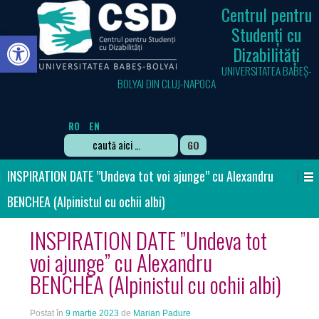
Centrul pentru
Studenți cu
Deschide bara de unelte
Dizabilități
UNIVERSITATEA BABEȘ-
BOLYAI DIN CLUJ-NAPOCA
RO
EN
Search
for:
INSPIRATION DATE ”Undeva tot voi ajunge” cu Alexandru
BENCHEA (Alpinistul cu ochii albi)
INSPIRATION DATE ”Undeva tot
voi ajunge” cu Alexandru
BENCHEA (Alpinistul cu ochii albi)
Postat în
9 martie 2023
de
Marian Padure