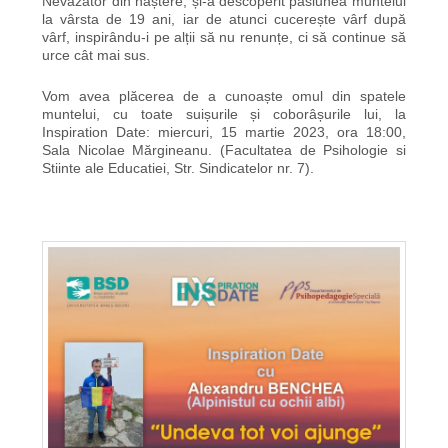
Nevăzător din naștere, și-a descoperit pasiunea muntelui
la vârsta de 19 ani, iar de atunci cucerește vârf după
vârf, inspirându-i pe alții să nu renunțe, ci să continue să
urce cât mai sus.
Vom avea plăcerea de a cunoaște omul din spatele
muntelui, cu toate suișurile și coborâșurile lui, la
Inspiration Date: miercuri, 15 martie 2023, ora 18:00,
Sala Nicolae Mărgineanu. (Facultatea de Psihologie si
Stiinte ale Educatiei, Str. Sindicatelor nr. 7).