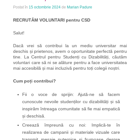
Postat în
15 octombrie 2024
de
Marian Padure
RECRUTĂM VOLUNTARI pentru CSD
Salut!
Dacă vrei să contribui la un mediu universitar mai
deschis și prietenos, avem o oportunitate perfectă pentru
tine. La Centrul pentru Studenți cu Dizabilități, căutăm
voluntari care să ni se alăture pentru a face universitatea
mai accesibilă și mai incluzivă pentru toți colegii noștri.
Cum poți contribui?
Fii o voce de sprijin: Ajută-ne să facem
cunoscute nevoile studenților cu dizabilități și să
inspirăm întreaga comunitate să fie mai empatică
și deschisă.
Creează împreună cu noi: Implică-te în
realizarea de campanii și materiale vizuale care
transmit mesaje puternice și frumoase despre