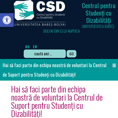
Centrul pentru
Studenți cu
Deschide bara de unelte
Dizabilități
UNIVERSITATEA BABEȘ-
BOLYAI DIN CLUJ-NAPOCA
RO
EN
Search
for:
Hai să faci parte din echipa noastră de voluntari la Centrul
de Suport pentru Studenți cu Dizabilități!
Hai să faci parte din echipa
noastră de voluntari la Centrul de
Suport pentru Studenți cu
Dizabilități!