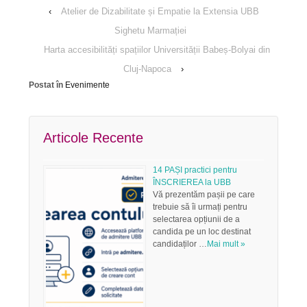
‹
Atelier de Dizabilitate și Empatie la Extensia UBB
Sighetu Marmației
Harta accesibilități spațiilor Universității Babeș-Bolyai din
Cluj-Napoca
›
Postat în
Evenimente
Articole Recente
14 PAȘI practici pentru
ÎNSCRIEREA la UBB
Vă prezentăm pașii pe care
trebuie să îi urmați pentru
selectarea opțiunii de a
candida pe un loc destinat
candidaților …
Mai mult »