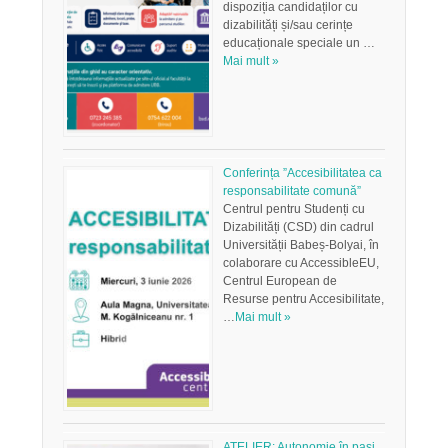
dispoziția candidaților cu
dizabilități și/sau cerințe
educaționale speciale un …
Mai mult »
Conferința ”Accesibilitatea ca
responsabilitate comună”
Centrul pentru Studenți cu
Dizabilități (CSD) din cadrul
Universității Babeș-Bolyai, în
colaborare cu AccessibleEU,
Centrul European de
Resurse pentru Accesibilitate,
…
Mai mult »
ATELIER: Autonomie în pași