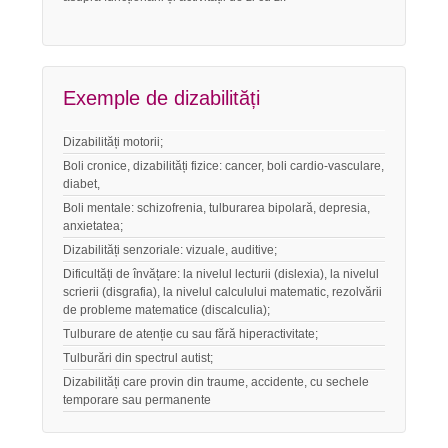
Exemple de dizabilități
Dizabilități motorii;
Boli cronice, dizabilități fizice: cancer, boli cardio-vasculare,
diabet,
Boli mentale: schizofrenia, tulburarea bipolară, depresia,
anxietatea;
Dizabilități senzoriale: vizuale, auditive;
Dificultăți de învățare: la nivelul lecturii (dislexia), la nivelul
scrierii (disgrafia), la nivelul calculului matematic, rezolvării
de probleme matematice (discalculia);
Tulburare de atenție cu sau fără hiperactivitate;
Tulburări din spectrul autist;
Dizabilități care provin din traume, accidente, cu sechele
temporare sau permanente