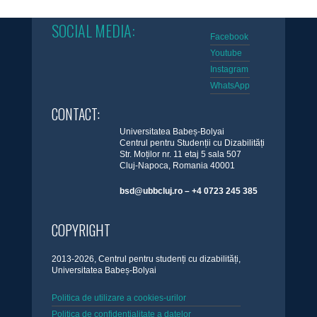
SOCIAL MEDIA:
Facebook
Youtube
Instagram
WhatsApp
CONTACT:
Universitatea Babeș-Bolyai
Centrul pentru Studenții cu Dizabilități
Str. Moților nr. 11 etaj 5 sala 507
Cluj-Napoca, Romania 40001
bsd@ubbcluj.ro – +4 0723 245 385
COPYRIGHT
2013-2026, Centrul pentru studenți cu dizabilități,
Universitatea Babeș-Bolyai
Politica de utilizare a cookies-urilor
Politica de confidențialitate a datelor