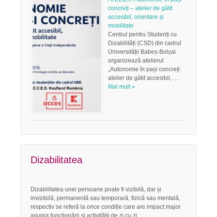
concreți – atelier de gătit
accesibil, orientare și
mobilitate
Centrul pentru Studenți cu
Dizabilități (CSD) din cadrul
Universității Babeș-Bolyai
organizează atelierul
„Autonomie în pași concreți:
atelier de gătit accesibil, …
Mai mult »
Dizabilitatea
Dizabilitatea unei persoane poate fi vizibilă, dar și
invizibilă, permanentă sau temporară, fizică sau mentală,
respectiv se referă la orice condiție care are impact major
asupra funcționării și activității de zi cu zi.