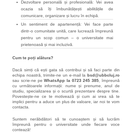
Dezvoltare personală și profesională: Vei avea
ocazia să îți îmbunătățești abilitățile de
comunicare, organizare și lucru în echipă.
Un sentiment de apartenență: Vei face parte
dintr-o comunitate unită, care lucrează împreună
pentru un scop comun – o universitate mai
prietenoasă și mai incluzivă.
Cum te poți alătura?
Dacă simți că ești gata să contribui și să faci parte din
echipa noastră, trimite-ne un e-mail la
bsd@ubbcluj.ro
sau scrie-ne pe
WhatsApp la 0723 245 385
, împreună
cu următoarele informații: nume și prenume, anul de
studiu, specializarea și o scurtă prezentare despre tine.
Povestește-ne ce te motivează și cum ai vrea să te
implici pentru a aduce un plus de valoare, iar noi te vom
contacta.
Suntem nerăbdători să te cunoaștem și să lucrăm
împreună pentru o universitate unde fiecare voce
contează!