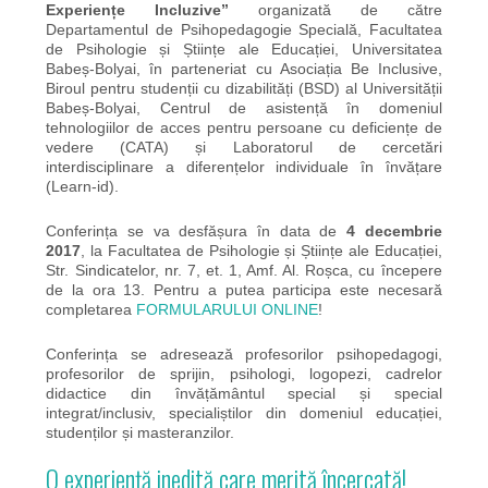
Experiențe Incluzive”
organizată de către
Departamentul de Psihopedagogie Specială, Facultatea
de Psihologie și Științe ale Educației, Universitatea
Babeș-Bolyai, în parteneriat cu Asociația Be Inclusive,
Biroul pentru studenții cu dizabilități (BSD) al Universității
Babeș-Bolyai, Centrul de asistență în domeniul
tehnologiilor de acces pentru persoane cu deficiențe de
vedere (CATA) și Laboratorul de cercetări
interdisciplinare a diferențelor individuale în învățare
(Learn-id).
Conferința se va desfășura în data de
4 decembrie
2017
, la Facultatea de Psihologie și Științe ale Educației,
Str. Sindicatelor, nr. 7, et. 1, Amf. Al. Roșca, cu începere
de la ora 13. Pentru a putea participa este necesară
completarea
FORMULARULUI ONLINE
!
Conferința se adresează profesorilor psihopedagogi,
profesorilor de sprijin, psihologi, logopezi, cadrelor
didactice din învățământul special și special
integrat/inclusiv, specialiștilor din domeniul educației,
studenților și masteranzilor.
O experiență inedită care merită încercată!