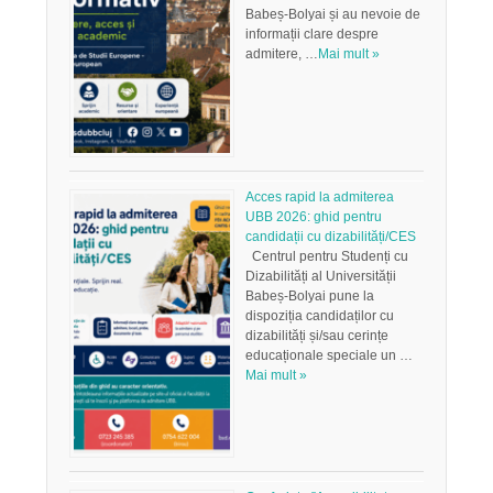
Babeș-Bolyai și au nevoie de
informații clare despre
admitere, …
Mai mult »
Acces rapid la admiterea
UBB 2026: ghid pentru
candidații cu dizabilități/CES
Centrul pentru Studenți cu
Dizabilități al Universității
Babeș-Bolyai pune la
dispoziția candidaților cu
dizabilități și/sau cerințe
educaționale speciale un …
Mai mult »