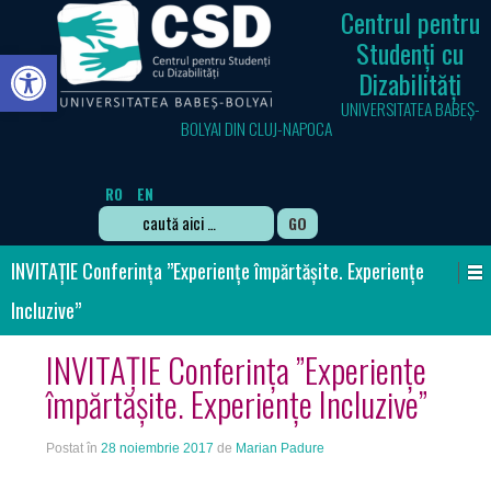
Centrul pentru
Studenți cu
Deschide bara de unelte
Dizabilități
UNIVERSITATEA BABEȘ-
BOLYAI DIN CLUJ-NAPOCA
RO
EN
Search
for:
INVITAȚIE Conferința ”Experiențe împărtășite. Experiențe
Incluzive”
INVITAȚIE Conferința ”Experiențe
împărtășite. Experiențe Incluzive”
Postat în
28 noiembrie 2017
de
Marian Padure