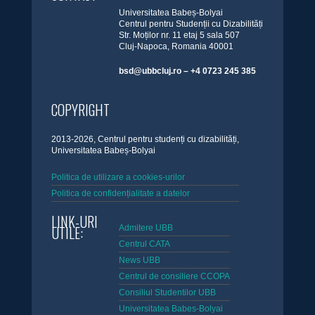
Universitatea Babeș-Bolyai
Centrul pentru Studenții cu Dizabilități
Str. Moților nr. 11 etaj 5 sala 507
Cluj-Napoca, Romania 40001
bsd@ubbcluj.ro – +4 0723 245 385
COPYRIGHT
2013-2026, Centrul pentru studenți cu dizabilități,
Universitatea Babeș-Bolyai
Politica de utilizare a cookies-urilor
Politica de confidențialitate a datelor
LINK-URI
UTILE:
Admitere UBB
Centrul CATA
News UBB
Centrul de consiliere CCOPA
Consiliul Studentilor UBB
Universitatea Babes-Bolyai