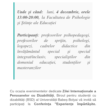
Unde
și când:
luni,
4 decembrie, orele
13:00-20:00,
la Facultatea de Psihologie
și Științe ale Educației
Participanți
: profesorilor psihopedagogi,
profesorilor de sprijin, psihologi,
logopezi, cadrelor didactice din
învățământul special și special
integrat/inclusiv, specialiștilor din
domeniul educației, studenților și
masteranzilor
Cu ocazia evenimentelor dedicate
Zilei Internaționale a
Persoanelor cu Dizabilități
, Biroul pentru studenții cu
dizabilități (BSD) al Universității Babeș-Bolyai vă invită să
participați la
Conferința ”Experiențe împărtășite.