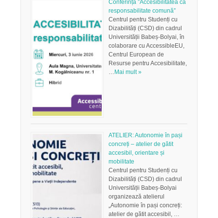
Conferința ”Accesibilitatea ca
responsabilitate comună”
Centrul pentru Studenți cu
Dizabilități (CSD) din cadrul
Universității Babeș-Bolyai, în
colaborare cu AccessibleEU,
Centrul European de
Resurse pentru Accesibilitate,
…
Mai mult »
ATELIER: Autonomie în pași
concreți – atelier de gătit
accesibil, orientare și
mobilitate
Centrul pentru Studenți cu
Dizabilități (CSD) din cadrul
Universității Babeș-Bolyai
organizează atelierul
„Autonomie în pași concreți:
atelier de gătit accesibil, …