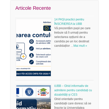
Articole Recente
14 PAȘI practici pentru
ÎNSCRIEREA la UBB
Vă prezentăm pașii pe care
trebuie să îi urmați pentru
selectarea opțiunii de a
candida pe un loc destinat
candidaților …
Mai mult »
iUBB – Ghid informativ de
admitere pentru candidați cu
dizabilități și CES
Ghid orientativ pentru
candidații care doresc să se
înscrie la Universitatea