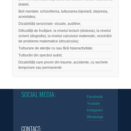
diabet,
Boli mentale: schizofrenia, tulburarea bipolară, depresia,
anxietatea;
Dizabilități senzoriale: vizuale, auditive;
Dificultăți de învățare: la nivelul lecturii (dislexia), la nivelul
scrierii (disgrafia), la nivelul calculului matematic, rezolvării
de probleme matematice (discalculia);
Tulburare de atenție cu sau fără hiperactivitate;
Tulburări din spectrul autist;
Dizabilități care provin din traume, accidente, cu sechele
temporare sau permanente
SOCIAL MEDIA:
Facebook
Youtube
Instagram
WhatsApp
CONTACT: