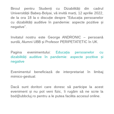
Biroul pentru Studenți cu Dizabilități din cadrul
Universității Babeș-Bolyai, vă invită marți, 12 aprilie 2022,
de la ora 18 la o discuție despre ”Educația persoanelor
cu dizabilități auditive în pandemie: aspecte pozitive și
negative”.
Invitatul nostru este George ANDRONIC – persoană
surdă, Alumni UBB și Profesor PERIPETATETIC în UK.
Pagina evenimentului:
Educația persoanelor cu
dizabilități auditive în pandemie: aspecte pozitive și
negative
Evenimentul beneficiază de interpretariat în limbaj
mimico-gestual.
Dacă sunt doritori care doresc să participe la acest
eveniment și nu pot veni fizic, îi rugăm să ne scrie la
bsd@ubbcluj.ro pentru a le putea facilita accesul online.