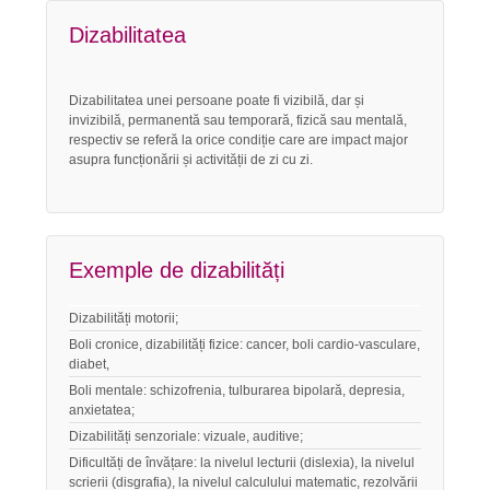
Dizabilitatea
Dizabilitatea unei persoane poate fi vizibilă, dar și
invizibilă, permanentă sau temporară, fizică sau mentală,
respectiv se referă la orice condiție care are impact major
asupra funcționării și activității de zi cu zi.
Exemple de dizabilități
Dizabilități motorii;
Boli cronice, dizabilități fizice: cancer, boli cardio-vasculare,
diabet,
Boli mentale: schizofrenia, tulburarea bipolară, depresia,
anxietatea;
Dizabilități senzoriale: vizuale, auditive;
Dificultăți de învățare: la nivelul lecturii (dislexia), la nivelul
scrierii (disgrafia), la nivelul calculului matematic, rezolvării