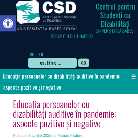
Centrul pentru
Studenți cu
Deschide bara de unelte
Dizabilități
UNIVERSITATEA BABEȘ-
BOLYAI DIN CLUJ-NAPOCA
RO
EN
Search
for:
Educația persoanelor cu dizabilități auditive în pandemie:
aspecte pozitive și negative
Educația persoanelor cu
dizabilități auditive în pandemie:
aspecte pozitive și negative
Postat în
8 aprilie 2022
de
Marian Padure