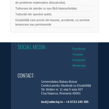
de probleme matematice (discalculia);
Tulburare de atenție cu sau fără hiperactivitate;
Tulburări din spectrul autist;
Dizabilități care provin din traume, accidente, cu sechele
temporare sau permanente
SOCIAL MEDIA:
Facebook
Youtube
Instagram
WhatsApp
CONTACT:
Universitatea Babeș-Bolyai
Centrul pentru Studenții cu Dizabilități
Str. Moților nr. 11 etaj 5 sala 507
Cluj-Napoca, Romania 40001
bsd@ubbcluj.ro – +4 0723 245 385