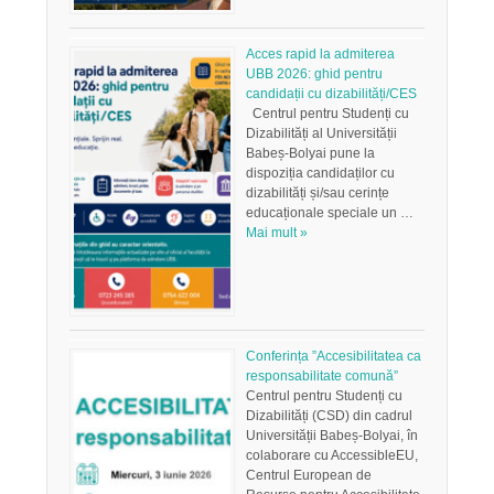
Acces rapid la admiterea
UBB 2026: ghid pentru
candidații cu dizabilități/CES
Centrul pentru Studenți cu
Dizabilități al Universității
Babeș-Bolyai pune la
dispoziția candidaților cu
dizabilități și/sau cerințe
educaționale speciale un …
Mai mult »
Conferința ”Accesibilitatea ca
responsabilitate comună”
Centrul pentru Studenți cu
Dizabilități (CSD) din cadrul
Universității Babeș-Bolyai, în
colaborare cu AccessibleEU,
Centrul European de