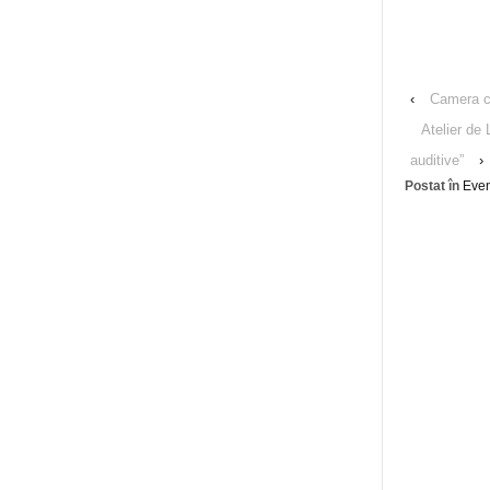
‹
Camera c
Atelier de
auditive”
›
Postat în
Eve