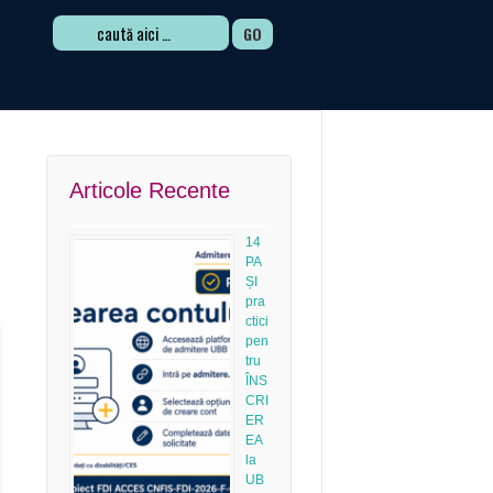
Search
for:
Articole Recente
14
PA
ȘI
pra
ctici
pen
tru
ÎNS
CRI
ER
EA
la
UB