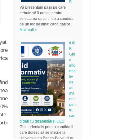
B
Vă prezentăm pașii pe care
trebuie să îi urmați pentru
selectarea opțiunii de a candida
pe un loc destinat candidaților …
Mai mult »
yai,
iUB
B –
spre
Ghi
rica
d
info
rma
tiv
tând
de
ad
unea
mit
oane
ere
pen
 80%
tru
ate.
can
didați cu dizabilități și CES
orbi
Ghid orientativ pentru candidații
care doresc să se înscrie la
Universitatea Babeș-Bolyai și au