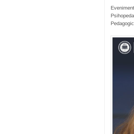
Evenimen
Psihoped
Pedagogica,