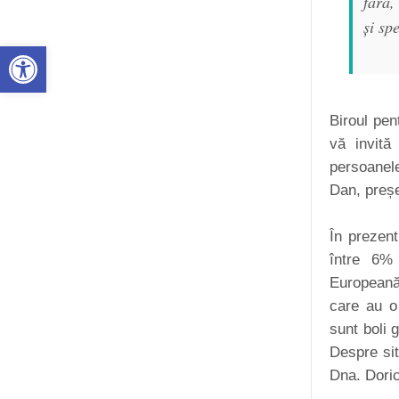
fără,
și sp
Deschide bara de unelte
Biroul pen
vă invită
persoanele
Dan, preșe
În prezent
între 6% 
Europeană
care au o 
sunt boli 
Despre sit
Dna. Dori