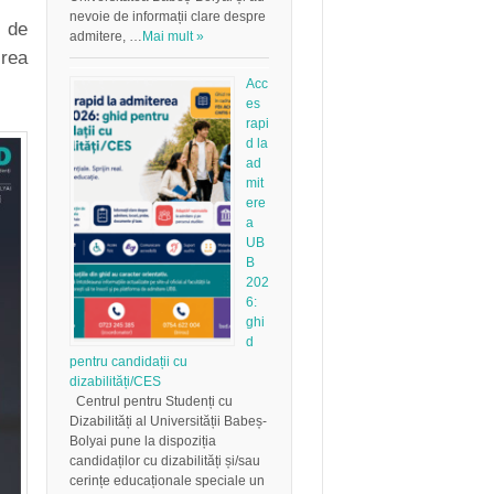
nevoie de informații clare despre
 de
admitere, …
Mai mult »
rea
Acc
es
rapi
d la
ad
mit
ere
a
UB
B
202
6:
ghi
d
pentru candidații cu
dizabilități/CES
Centrul pentru Studenți cu
Dizabilități al Universității Babeș-
Bolyai pune la dispoziția
candidaților cu dizabilități și/sau
cerințe educaționale speciale un