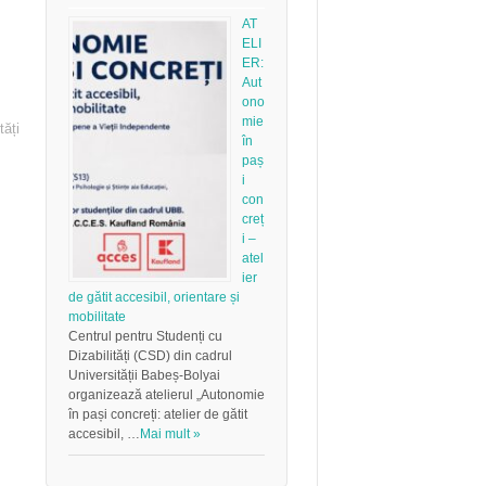
AT
ELI
ER:
Aut
ono
mie
tăți
în
paș
i
con
creț
i –
atel
ier
de gătit accesibil, orientare și
mobilitate
Centrul pentru Studenți cu
Dizabilități (CSD) din cadrul
Universității Babeș-Bolyai
organizează atelierul „Autonomie
în pași concreți: atelier de gătit
accesibil, …
Mai mult »