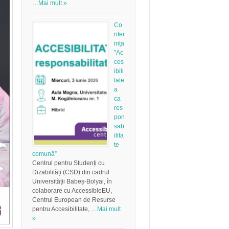
…
Mai mult »
Co
nfer
ința
”Ac
ces
ibili
tate
a
ca
res
pon
sab
ilita
te
comună”
Centrul pentru Studenți cu
Dizabilități (CSD) din cadrul
Universității Babeș-Bolyai, în
colaborare cu AccessibleEU,
Centrul European de Resurse
pentru Accesibilitate, …
Mai mult
»