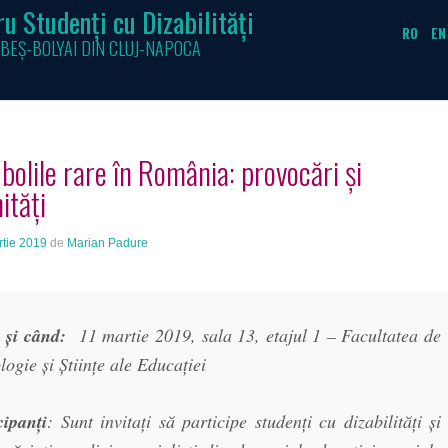
u Studenți cu Dizabilități
RO
EN
BEȘ-BOLYAI DIN CLUJ-NAPOCA
bolile rare în România: provocări și
ități
rtie 2019
de
Marian Padure
e
și când:
11 martie 2019, sala 13, etajul 1 – Facultatea de
logie și Științe ale Educației
cipanți
: Sunt invitați să participe studenți cu dizabilități și