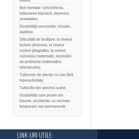
diabet,
Boli mentale: schizofrenia,
tulburarea bipolară, depresia,
anxietatea;
Dizabilități senzoriale: vizuale,
auditive;
Dificultăți de învățare: la nivelul
lecturii (dislexia), la nivelul
scrierii (disgrafia), la nivelul
calculului matematic, rezolvării
de probleme matematice
(discalculia);
Tulburare de atenție cu sau fără
hiperactivitate;
Tulburări din spectrul autist;
Dizabilități care provin din
traume, accidente, cu sechele
temporare sau permanente
LINK-URI UTILE: