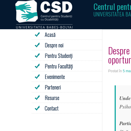
Centrul pentr
UNIVERSITATEA BA
Acasă
Despre noi
Despre 
Pentru Studenți
oportun
Pentru Facultăți
Postat în
5 ma
Evenimente
Parteneri
Resurse
Und
Psiho
Contact
Parti