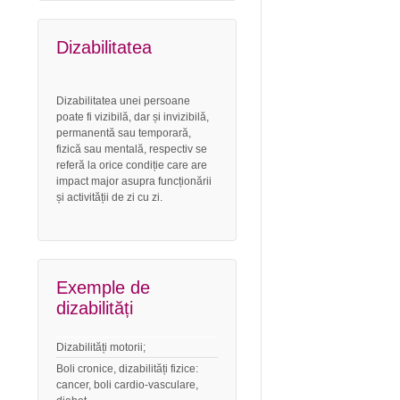
Dizabilitatea
Dizabilitatea unei persoane
poate fi vizibilă, dar și invizibilă,
permanentă sau temporară,
fizică sau mentală, respectiv se
referă la orice condiție care are
impact major asupra funcționării
și activității de zi cu zi.
Exemple de
dizabilități
Dizabilități motorii;
Boli cronice, dizabilități fizice:
cancer, boli cardio-vasculare,