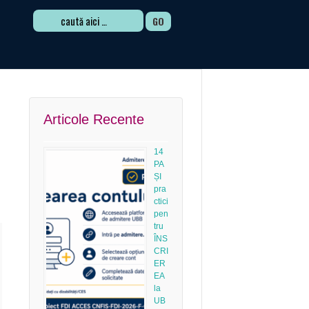
Search
for:
Articole Recente
14
PA
ȘI
pra
ctici
pen
tru
ÎNS
CRI
ER
EA
la
UB