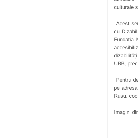
culturale 
Acest semi
cu Dizabil
Fundația M
accesibili
dizabilită
UBB, precu
Pentru det
pe adres
Rusu, coo
Imagini di