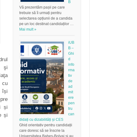
B
Vă prezentăm pașii pe care
trebuie să îi urmați pentru
selectarea opțiunii de a candida
pe un loc destinat candidaților …
Mai mult »
iUB
B –
Ghi
drul
d
info
 şi
rma
iaţa
tiv
de
r cu
ad
 își
mit
ere
pre
pen
i și
tru
can
e și
didați cu dizabilități și CES
Ghid orientativ pentru candidații
care doresc să se înscrie la
Universitatea Babeș-Bolyai și au