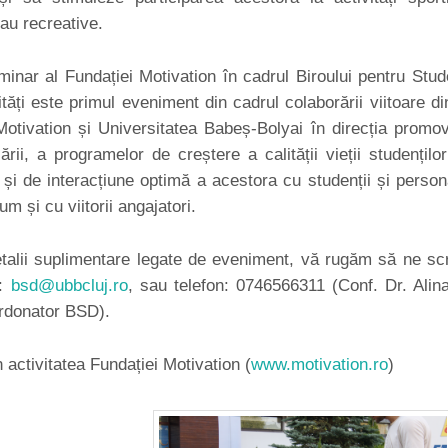
sau recreative.
nar al Fundației Motivation în cadrul Biroului pentru Stud
ități este primul eveniment din cadrul colaborării viitoare di
otivation și Universitatea Babeș-Bolyai în direcția promov
zării, a programelor de creștere a calității vieții studențilo
ți și de interacțiune optimă a acestora cu studenții și person
m și cu viitorii angajatori.
alii suplimentare legate de eveniment, vă rugăm să ne scr
a:
bsd@ubbcluj.ro
, sau telefon: 0746566311 (Conf. Dr. Alin
rdonator BSD).
n activitatea Fundației Motivation (
www.motivation.ro
)