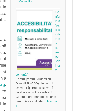
a în
…
Mai mult »
u la
Co
oate
nfer
ui –
ința
”Ac
ces
ibili
tate
are
a
aibă
ca
ncă.
res
pon
nsat
sab
iile
ilita
te
ă și
comună”
on a
Centrul pentru Studenți cu
Dizabilități (CSD) din cadrul
org
,
Universității Babeș-Bolyai, în
lice
colaborare cu AccessibleEU,
Centrul European de Resurse
 își
pentru Accesibilitate, …
Mai mult
i la
»
ive,