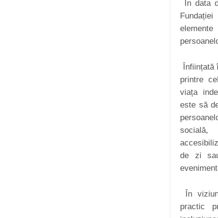
În data d
Fundației
elemente 
persoanelor
Înființată
printre ce
viața ind
este să de
persoanelo
socială,
accesibili
de zi sau
evenimente
În viziune
practic 