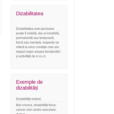
Dizabilitatea
Dizabilitatea unei persoane
poate fi vizibilă, dar și invizibilă,
permanentă sau temporară,
fizică sau mentală, respectiv se
referă la orice condiție care are
impact major asupra funcționării
și activității de zi cu zi.
Exemple de
dizabilități
Dizabilități motorii;
Boli cronice, dizabilități fizice:
cancer, boli cardio-vasculare,