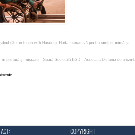
deul (Get in touch with Hasdeu): Harta interactivă pentru simţuri, inimă şi
ar în postură și mișcare – Seară Societală BSD – Asociația Distonia se prezint
nimente
ACT:
COPYRIGHT