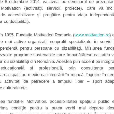
e 8 octombrie 2014, va avea loc seminarul de prezenta
 Motivation (activități, servicii, proiecte), care va inc
de accesibilizare și pregătire pentru viața independen
 cu dizabilități.
 în 1995, Fundația Motivation Romania (
www.motivation.ro
) 
le mai active organizații nonprofit specializate în servici
ependentă pentru persoane cu dizabilități. Misiunea funda
zvolte programe sustenabile care îmbunătățesc calitatea vi
r cu dizabilități din România. Acestea pun accent pe integr
 educațională și profesională, prin consultanța pen
zarea spațiilor, medierea integrării în muncă, îngrijire în cen
 activități de petrecere a timpului liber – sport adap
 culturale etc.
a fundației Motivation, accesibilitatea spațiului public 
prima condiţie pentru a putea vorbi mai departe des