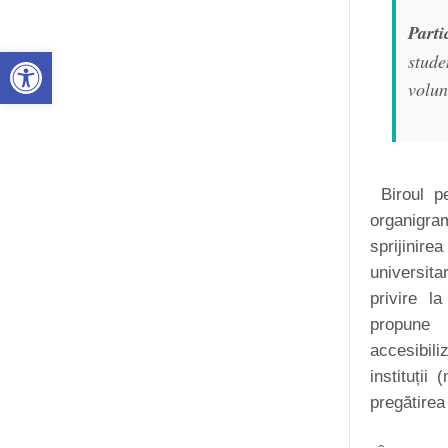
Parti
Deschide bara de unelte
stud
volun
Biroul pe
organigra
sprijinire
universita
privire la
propune 
accesibili
instituții
pregătirea