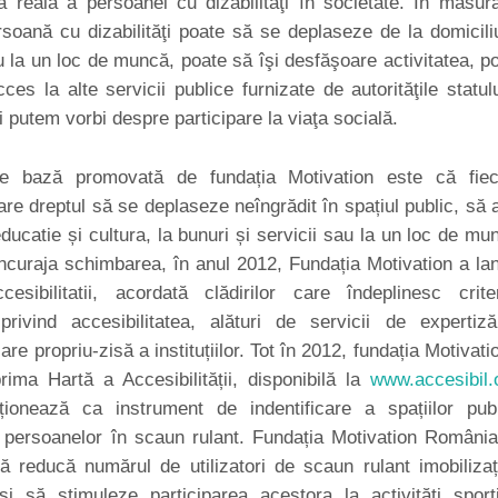
a reală a persoanei cu dizabilităţi în societate. În măsur
soană cu dizabilităţi poate să se deplaseze de la domicili
 la un loc de muncă, poate să îşi desfăşoare activitatea, p
ces la alte servicii publice furnizate de autorităţile statul
i putem vorbi despre participare la viaţa socială.
e bază promovată de fundația Motivation este că fiec
re dreptul să se deplaseze neîngrădit în spațiul public, să 
ducatie și cultura, la bunuri și servicii sau la un loc de mu
ncuraja schimbarea, în anul 2012, Fundația Motivation a la
esibilitatii, acordată clădirilor care îndeplinesc criter
privind accesibilitatea, alături de servicii de expertiz
are propriu-zisă a instituțiilor. Tot în 2012, fundația Motivati
rima Hartă a Accesibilității, disponibilă la
www.accesibil.
ționează ca instrument de indentificare a spațiilor pub
 persoanelor în scaun rulant. Fundația Motivation România
 reducă numărul de utilizatori de scaun rulant imobilizaț
și să stimuleze participarea acestora la activități sport