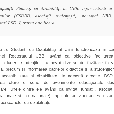
cipanți:
Studenți cu dizabilități ai UBB, reprezentanți ai
enților (CSUBB, asociații studențești), personal UBB,
tari BSD. Intrarea este liberă.
ntru Studenţi cu Dizabilităţi al UBB funcţionează în ca
mei Rectoratului UBB, având ca obiective facilitarea
a includerii studenţilor cu nevoi diverse de învăţare în v
ră, precum și informarea cadrelor didactice și a studențilo
 accesibilizare și dizabilitate. În această direcție, BSD
să ofere o serie de evenimente educaționale des
zare, unele dintre ele având ca invitați fundații, asociați
 (naționale și internaționale) implicate activ în accesibilizar
 persoanelor cu dizabilități.