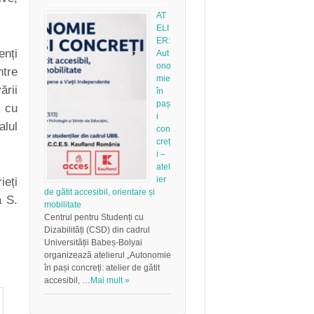
AT
ELI
ER:
enți
Aut
ono
ntre
mie
ării
în
paș
r cu
i
alul
con
creț
i –
atel
ier
ieți
de gătit accesibil, orientare și
a S.
mobilitate
Centrul pentru Studenți cu
Dizabilități (CSD) din cadrul
Universității Babeș-Bolyai
organizează atelierul „Autonomie
în pași concreți: atelier de gătit
accesibil, …
Mai mult »