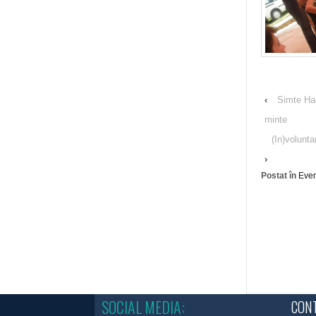
‹
Simte Haş
minte
(In)volunt
›
Postat în
Eve
SOCIAL MEDIA:
CONT