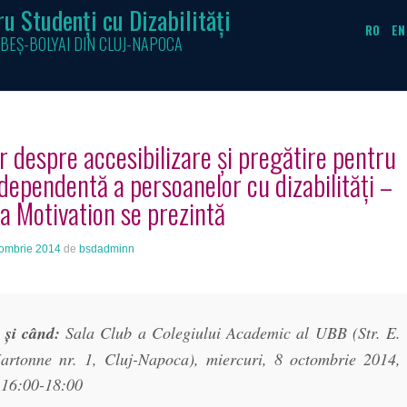
u Studenți cu Dizabilități
RO
EN
BEȘ-BOLYAI DIN CLUJ-NAPOCA
 despre accesibilizare și pregătire pentru
ndependentă a persoanelor cu dizabilități –
a Motivation se prezintă
tombrie 2014
de
bsdadminn
e
și când:
Sala Club a Colegiului Academic al UBB (Str. E.
artonne nr. 1, Cluj-Napoca), miercuri, 8 octombrie 2014,
 16:00-18:00