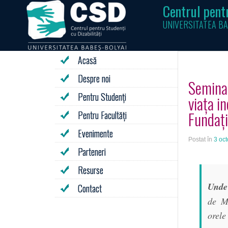
Centrul pentr
UNIVERSITATEA BA
Acasă
Despre noi
Seminar
Pentru Studenți
viața i
Fundați
Pentru Facultăți
Evenimente
Postat în
3 oc
Parteneri
Resurse
Und
Contact
de M
orele