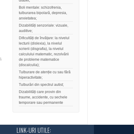
diabet,
Boli mentale: schizofrenia,
tulburarea bipolară, depresia,
anxietatea;
Dizabilități senzoriale: vizuale,
auditive;
Dificultăți de învățare: la nivelul
lecturii (dislexia), la nivelul
scrierii (disgrafia), la nivelul
calculului matematic, rezolvării
ă
de probleme matematice
(discalculia);
Tulburare de atenție cu sau fără
hiperactivitate;
Tulburări din spectrul autist;
Dizabilități care provin din
traume, accidente, cu sechele
temporare sau permanente
LINK-URI UTILE: