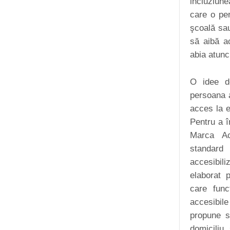
incluziune
care o per
şcoală sau
să aibă ac
abia atunc
O idee d
persoana a
acces la e
Pentru a î
Marca Acc
standard 
accesibiliz
elaborat p
care func
accesibile
propune să
domiciliu 