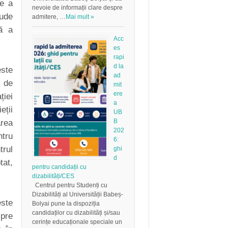
re a
nevoie de informații clare despre
lude
admitere, …
Mai mult »
tă a
Acc
es
rapi
d la
este
ad
i de
mit
ere
ției
a
eții
UB
B
area
202
tru
6:
trul
ghi
d
tat,
pentru candidații cu
dizabilități/CES
Centrul pentru Studenți cu
Dizabilități al Universității Babeș-
este
Bolyai pune la dispoziția
candidaților cu dizabilități și/sau
pre
cerințe educaționale speciale un